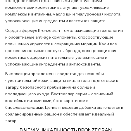
холодное время года. Главными действующими
компонентами косметики выступают увлажняющие
комплексы и витамины, масло ши и гиалуроновая кислота,
успокаивающие ингредиенты и клеточная защита.
Сердце формул Bronzecran – омолаживающие технологии
и биоактивные anti-age компоненты, способствующие
повышению упругости и сокращению морщин. Как и все
профессиональные продукты бренда, солнцезащитная
косметика содержит питательные, увлажняющие и
успокаивающие ингредиенты и антиоксиданты.
В коллекции предложены средства для нежной и
чувствительной кожи, защиты лица и тела, подготовки к
загару, безопасного пребывания на солнце и
последующего ухода. Бестселлер серии – солнечный
коктейль с витаминами, бета-каротином и
биофлавоноидами. Ценная пищевая добавка включается в
сбалансированный рацион и обеспечивает идеальный
загар.
В ЧЕМ УНИКАЛЬНОСТЬ BRONZECRAN